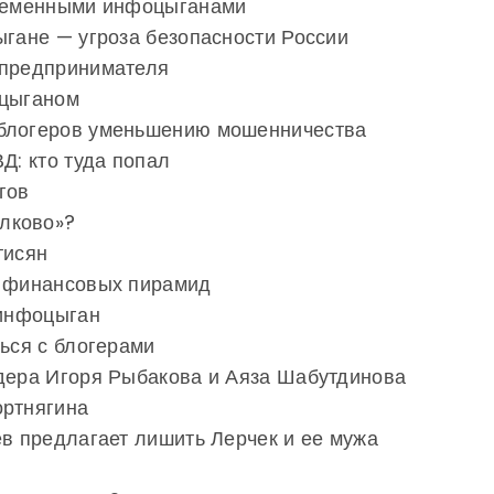
временными инфоцыганами
ыгане — угроза безопасности России
 предпринимателя
оцыганом
 блогеров уменьшению мошенничества
Д: кто туда попал
гов
лково»?
тисян
и финансовых пирамид
 инфоцыган
ться с блогерами
рдера Игоря Рыбакова и Аяза Шабутдинова
ортнягина
ев предлагает лишить Лерчек и ее мужа