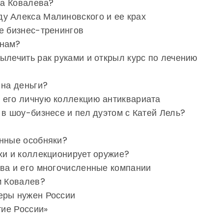
на Ковалева?
у Алекса Малиновского и ее крах
е бизнес-тренингов
анам?
ылечить рак руками и открыл курс по лечению
 на деньги?
 его личную коллекцию антиквариата
 в шоу-бизнесе и пел дуэтом с Катей Лель?
инные особняки?
хи и коллекционирует оружие?
ева и его многочисленные компании
м Ковалев?
еры нужен России
тие России»