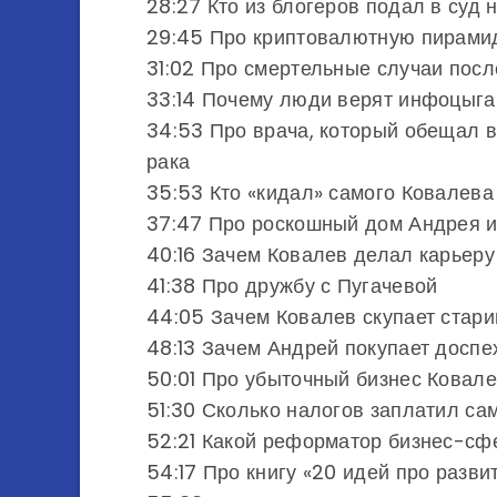
28:27 Кто из блогеров подал в суд 
29:45 Про криптовалютную пирамид
31:02 Про смертельные случаи посл
33:14 Почему люди верят инфоцыг
34:53 Про врача, который обещал в
рака
35:53 Кто «кидал» самого Ковалева
37:47 Про роскошный дом Андрея и
40:16 Зачем Ковалев делал карьеру
41:38 Про дружбу с Пугачевой
44:05 Зачем Ковалев скупает стар
48:13 Зачем Андрей покупает доспе
50:01 Про убыточный бизнес Ковал
51:30 Сколько налогов заплатил са
52:21 Какой реформатор бизнес-сф
54:17 Про книгу «20 идей про разви