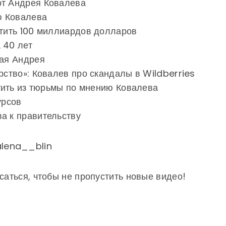
от Андрея Ковалева
ю Ковалева
атить 100 миллиардов долларов
 40 лет
ная Андрея
рство»: Ковалев про скандалы в Wildberries
стить из тюрьмы по мнению Ковалева
урсов
а к правительству
alena__blin
саться, чтобы не пропустить новые видео!