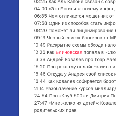
03:25 Как Аль Капоне связан с со
04:00 «Это Богиня!»: почему инфоц
06:35 Чем отличается мошенник от
07:58 Один из способов стать инф
08:20 Поможет ли лицензирование
09:13 Черный список блогеров от МВ
10:49 Раскрытие схемы обхода нало
12:26 Как
Блиновская
попала в «Ско
13:38 Андрей Ковалев про Гоар Аве
15:20 Про рекламу онлайн-казино 
16:46 Откуда у Андрея свой список
18:44 Как Ковалев собирается боро
21:14 Разоблачение курсов миллиа
24:54 Про «Клуб 500» и Дмитрия П
27:47 «Мне жалко их детей»: Ковал
родительских прав