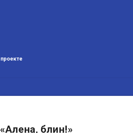
 проекте
«Алена, блин!»