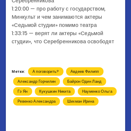
Серебренникова
1:20:00 — про работу с государством,
Минкульт и чем занимаются актеры
«Седьмой студии» помимо театра
1:33:15 — верят ли актеры «Седьмой
студии», что Серебренникова освободят
А поговорить?
Авдеев Филипп
Метки:
Александр Горчилин
Байрон Один Ланд
Гэ Ян
Кукушкин Никита
Науменко Ольга
Ревенко Александра
Шихман Ирина