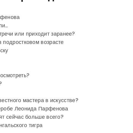
рфенова
ли…
тречи или приходит заранее?
в подростковом возрасте
ску
посмотреть?
?
вестного мастера в искусстве?
деробе Леонида Парфенова
дят сейчас больше всего?
гальского тигра