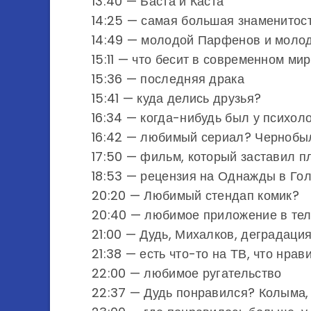
13:40 — Баста и Каста
14:25 — самая большая знаменитос
14:49 — молодой Парфенов и моло
15:11 — что бесит в современном ми
15:36 — последняя драка
15:41 — куда делись друзья?
16:34 — когда-нибудь был у психол
16:42 — любимый сериал? Чернобы
17:50 — фильм, который заставил п
18:53 — рецензия на Однажды в Го
20:20 — Любимый стендап комик?
20:40 — любимое приложение в те
21:00 — Дудь, Михалков, деградаци
21:38 — есть что-то на ТВ, что нрав
22:00 — любимое ругательство
22:37 — Дудь понравился? Колыма,