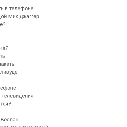
ть в телефоне
дой Мик Джаггер
ре?
ога?
ль
лакать
лливуде
лефоне
я телевидения
ится?
 Беслан.