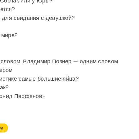
 Собчак или у Юры?
ается?
ь для свидания с девушкой?
 мире?
 словом. Владимир Познер — одним словом
нером
листике самые большие яйца?
фак?
Леонид Парфенов»
ид