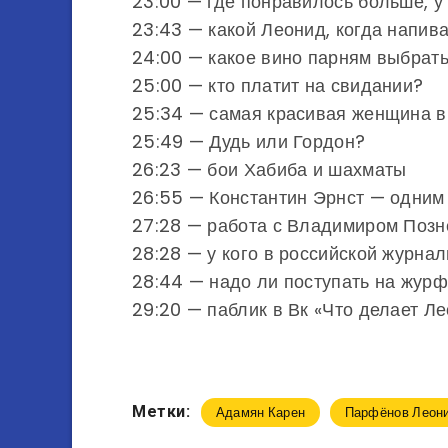
23:00 — где понравилось больше, у
23:43 — какой Леонид, когда напив
24:00 — какое вино парням выбрат
25:00 — кто платит на свидании?
25:34 — самая красивая женщина в
25:49 — Дудь или Гордон?
26:23 — бои Хабиба и шахматы
26:55 — Константин Эрнст — одним
27:28 — работа с Владимиром Поз
28:28 — у кого в российской журна
28:44 — надо ли поступать на жур
29:20 — паблик в Вк «Что делает 
Метки:
Адамян Карен
Парфёнов Леон