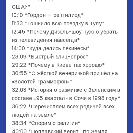
США?*
10:10 *Гордон — рептилиод*
11:33 *Тошнило всю поездку в Тулу*
12:45 *Почему Дизель-шоу нужно убрать
из телевидения навсегда*
14:00 *Куда делись пекинесы*
23:09 *Быстрый блиц-опрос*
29:22 *Почему в Киеве так хорошо*
30:55 *С жёсткой венеричкой пришёл на
«Золотой Граммофон»*
32:03 *История о разминке с Зеленским в
составе «95 квартал» в Сочи в 1998 году*
36:22 *Перечисляем всех родичей всех
людей на земле*
38:34 *Спорим о религии*
40:00 *Поплавский верит, что Земля