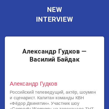
NEW
INTERVIEW
Юмористы
Александр Гудков —
Василий Байдак
Александр Гудков
Российский телеведущий, актёр, шоумен
и сценарист. Капитан команды КВН
«Фёдор Двинятин». Участник шоу
«Comedy Woman» на телеканале ТНТ.