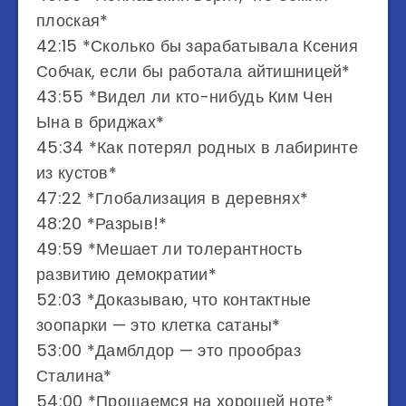
плоская*
42:15 *Сколько бы зарабатывала Ксения
Собчак, если бы работала айтишницей*
43:55 *Видел ли кто-нибудь Ким Чен
Ына в бриджах*
45:34 *Как потерял родных в лабиринте
из кустов*
47:22 *Глобализация в деревнях*
48:20 *Разрыв!*
49:59 *Мешает ли толерантность
развитию демократии*
52:03 *Доказываю, что контактные
зоопарки — это клетка сатаны*
53:00 *Дамблдор — это прообраз
Сталина*
54:00 *Прощаемся на хорошей ноте*