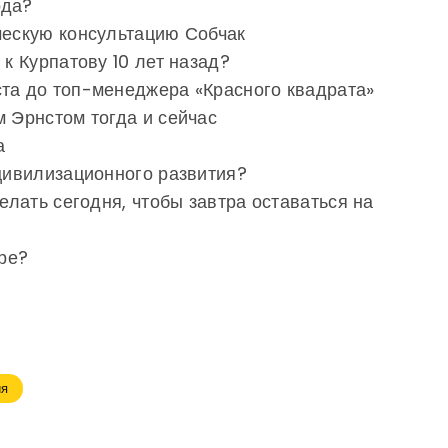
ода?
ческую консультацию Собчак
 к Курпатову 10 лет назад?
ста до топ-менеджера «Красного квадрата»
м Эрнстом тогда и сейчас
а
 цивилизационного развития?
делать сегодня, чтобы завтра оставаться на
ере?
ия