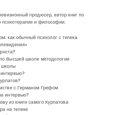
левизионный продюсер, автор книг по
о психотерапии и философии.
ом: как обычный психолог с телека
елевидения»
Эрнста?
ю по Высшей школе методологии
и школы
ь интервью?
Курпатов?
комстве с Германом Грефом
 на интервью?
ову из книги самого Курпатова
ра на телеке