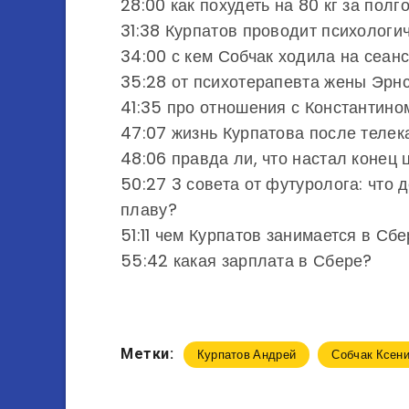
28:00 как похудеть на 80 кг за полг
31:38 Курпатов проводит психологи
34:00 с кем Собчак ходила на сеанс
35:28 от психотерапевта жены Эрн
41:35 про отношения с Константино
47:07 жизнь Курпатова после телек
48:06 правда ли, что настал конец
50:27 3 совета от футуролога: что 
плаву?
51:11 чем Курпатов занимается в Сб
55:42 какая зарплата в Сбере?
Метки:
Курпатов Андрей
Собчак Ксен