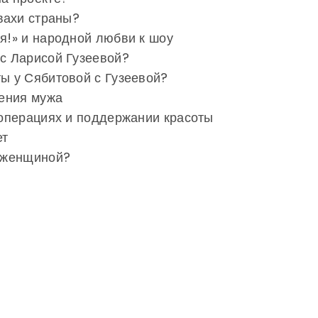
свахи страны?
ся!» и народной любви к шоу
 с Ларисой Гузеевой?
ты у Сябитовой с Гузеевой?
иения мужа
х операциях и поддержании красоты
ет
й женщиной?