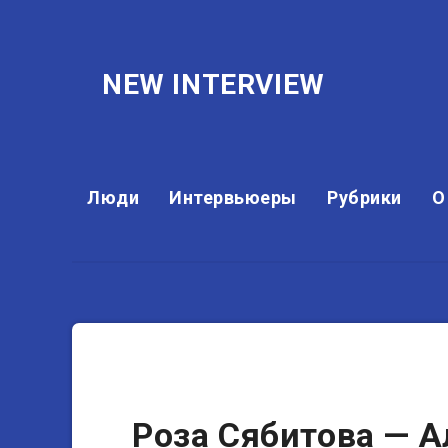
NEW INTERVIEW
Люди
Интервьюеры
Рубрики
О
Теле- и радиоведущие
Роза Сябитова — А