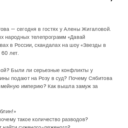
ова — сегодня в гостях у Алены Жигаловой.
ых народных телепрограмм «Давай
вах в России, скандалах на шоу «Звезды в
 60 лет.
вой? Были ли серьезные конфликты у
щины подают на Розу в суд? Почему Сябитова
семейную империю? Как вышла замуж за
 блин!»
 почему такое количество разводов?
т найти суженого-ряженого?