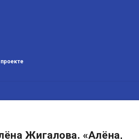
 проекте
лёна Жигалова. «Алёна,