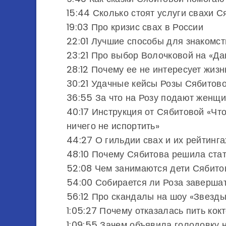
15:44 Сколько стоят услуги свахи 
19:03 Про кризис свах в России
22:01 Лучшие способы для знакомст
23:21 Про выбор Волочковой на «Да
28:12 Почему ее не интересует жизн
30:21 Удачные кейсы Розы Сябитов
36:55 За что на Розу подают женщи
40:17 Инструкция от Сябитовой «Чт
ничего не испортить»
44:27 О гильдии свах и их рейтинга
48:10 Почему Сябитова решила стат
52:08 Чем занимаются дети Сябито
54:00 Собирается ли Роза заверша
56:12 Про скандалы на шоу «Звезд
1:05:27 Почему отказалась пить ко
1:09:55 Зачем объявила голодовку 