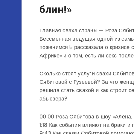
блин!»
Главная сваха страны — Роза Сябит
Бессменная ведущая одной из сам
поженимся!» рассказала о кризисе с
Африке» и о том, есть ли секс после
Сколько стоят услуги свахи Сябито
Сябитовой с Гузеевой? За что жен
решила стать свахой и как строит 
абьюзера?
00:00 Роза Сябитова в шоу «Алена,
1:18 Как события влияют на браки и
9:43 Как сказки Сябитовой помогаю