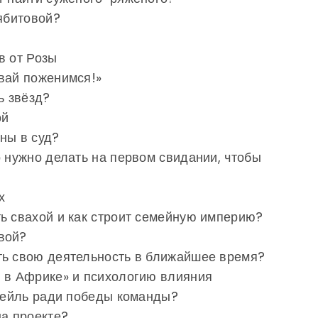
Сябитовой?
в от Розы
вай поженимся!»
ь звёзд?
ой
ны в суд?
о нужно делать на первом свидании, чтобы
х
ь свахой и как строит семейную империю?
вой?
ть свою деятельность в ближайшее время?
ы в Африке» и психологию влияния
ктейль ради победы команды?
на проекте?