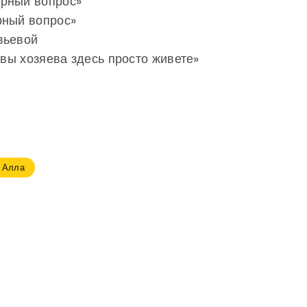
ирный вопрос»
рный вопрос»
вьевой
 вы хозяева здесь просто живете»
 Алла