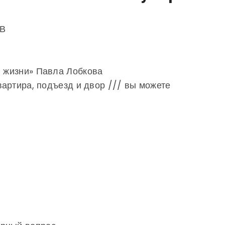
ТВ
й жизни» Павла Лобкова
квартира, подъезд и двор /// вы можете
ц