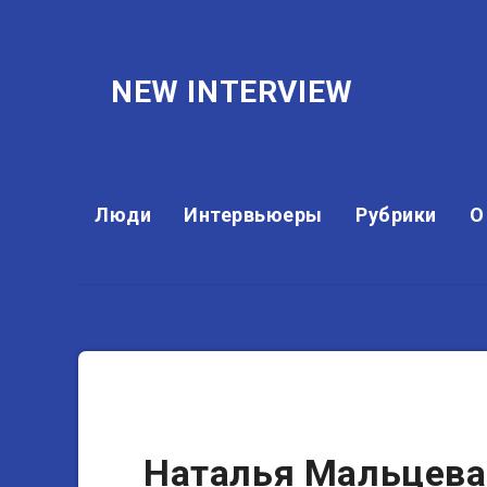
NEW INTERVIEW
Люди
Интервьюеры
Рубрики
О
Теле- и радиоведущие
Наталья Мальцева