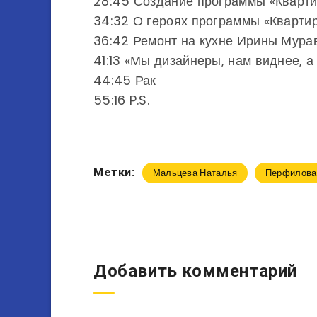
28:45 Создание программы «Кварт
34:32 О героях программы «Кварти
36:42 Ремонт на кухне Ирины Мура
41:13 «Мы дизайнеры, нам виднее, а
44:45 Рак
55:16 P.S.
Метки:
Мальцева Наталья
Перфилова
Добавить комментарий