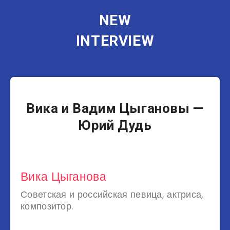
NEW
INTERVIEW
Музыканты
Вика и Вадим Цыгановы —
Юрий Дудь
Вика Цыганова
Советская и российская певица, актриса,
композитор.