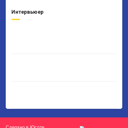
Интервьюер
Сделано в
Юсоте