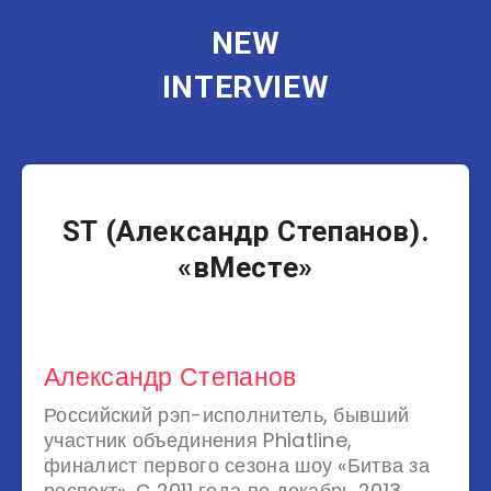
NEW
INTERVIEW
Музыканты
ST (Александр Степанов).
«вМесте»
Александр Степанов
Российский рэп-исполнитель, бывший
участник объединения Phlatline,
финалист первого сезона шоу «Битва за
респект». С 2011 года по декабрь 2013