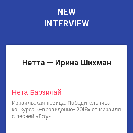
NEW
INTERVIEW
Музыканты
Нетта — Ирина Шихман
Нета Барзилай
Израильская певица. Победительница
конкурса «Евровидение-2018» от Израиля
с песней «Toy»