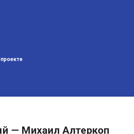
 проекте
й — Михаил Алтеркоп