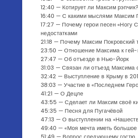
12:40 — Котирует ли Максим рэпчик
16:40 — С какими мыслями Максим 
17:27 — Почему герои песен «Ногу 
недостатками
21:18 — Почему Максим Покровский 
23:50 — Отношение Максима к гей
27:47 — Об отъезде в Нью-Йорк
31:03 — Связан ли отъезд Максима 
32:42 — Выступление в Крыму в 20
38:03 — Участие в «Последнем Геро
41:21 — О Децле
43:55 — Сделает ли Максим своё к
45:35 — Песня для Пугачёвой
47:13 — О выступлении на «Нашеств
49:40 — «Моя мечта иметь большое
51:49 — Вопрос следующему гостю