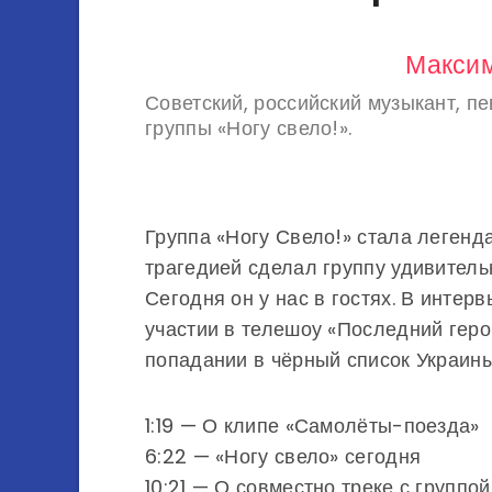
Максим
Советский, российский музыкант, пе
группы «Ногу свело!».
Группа «Ногу Свело!» стала леген
трагедией сделал группу удивитель
Сегодня он у нас в гостях. В интерв
участии в телешоу «Последний герой
попадании в чёрный список Украины
1:19 — О клипе «Самолёты-поезда»
6:22 — «Ногу свело» сегодня
10:21 — О совместно треке с группой