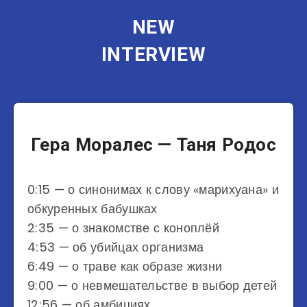
NEW
INTERVIEW
Музыканты
Гера Моралес — Таня Родос
0:15 — о синонимах к слову «марихуана» и
обкуренных бабушках
2:35 — о знакомстве с коноплёй
4:53 — об убийцах организма
6:49 — о траве как образе жизни
9:00 — о невмешательстве в выбор детей
12:56 — об амбициях