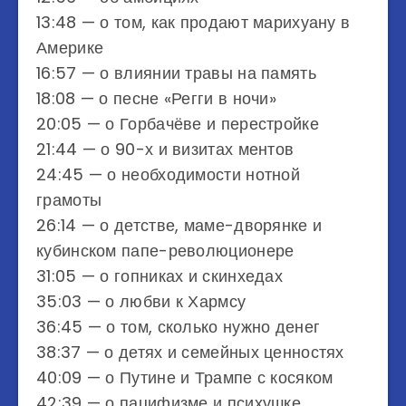
13:48 — о том, как продают марихуану в
Америке
16:57 — о влиянии травы на память
18:08 — о песне «Регги в ночи»
20:05 — о Горбачёве и перестройке
21:44 — о 90-х и визитах ментов
24:45 — о необходимости нотной
грамоты
26:14 — о детстве, маме-дворянке и
кубинском папе-революционере
31:05 — о гопниках и скинхедах
35:03 — о любви к Хармсу
36:45 — о том, сколько нужно денег
38:37 — о детях и семейных ценностях
40:09 — о Путине и Трампе с косяком
42:39 — о пацифизме и психушке