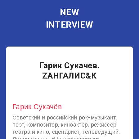
NEW
INTERVIEW
Музыканты
Гарик Сукачев.
ZАНГАЛИС&K
Гарик Сукачёв
Советский и российский рок-музыкант,
поэт, композитор, киноактёр, режиссёр
театра и кино, сценарист, телеведущий.
Лидер группы «Неприкасаемые».