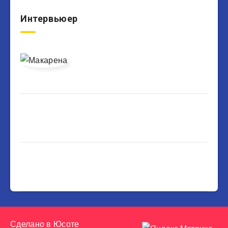
Интервьюер
Сделано в
Юсоте