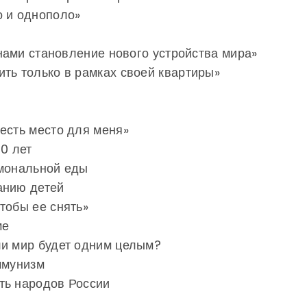
о и однополо»
 нами становление нового устройства мира»
ть только в рамках своей квартиры»
есть место для меня»
00 лет
рмональной еды
анию детей
тобы ее снять»
ме
ли мир будет одним целым?
ммунизм
ть народов России