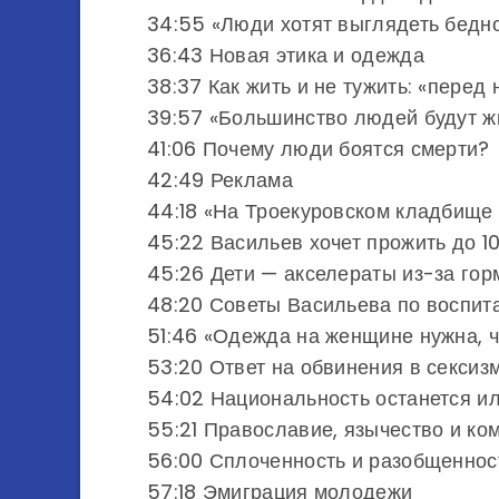
34:55 «Люди хотят выглядеть бедн
36:43 Новая этика и одежда
38:37 Как жить и не тужить: «перед
39:57 «Большинство людей будут жи
41:06 Почему люди боятся смерти?
42:49 Реклама
44:18 «На Троекуровском кладбище 
45:22 Васильев хочет прожить до 1
45:26 Дети — акселераты из-за го
48:20 Советы Васильева по воспит
51:46 «Одежда на женщине нужна, ч
53:20 Ответ на обвинения в сексиз
54:02 Национальность останется и
55:21 Православие, язычество и ко
56:00 Сплоченность и разобщеннос
57:18 Эмиграция молодежи