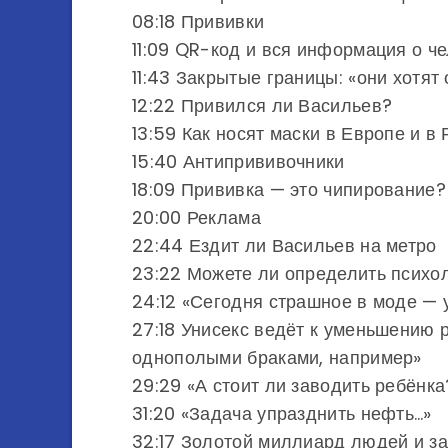
08:18 Прививки
11:09 QR-код и вся информация о ч
11:43 Закрытые границы: «они хотят 
12:22 Привился ли Васильев?
13:59 Как носят маски в Европе и в
15:40 Антипрививочники
18:09 Прививка — это чипирование?
20:00 Реклама
22:44 Ездит ли Васильев на метро
23:22 Можете ли определить психол
24:12 «Сегодня страшное в моде — 
27:18 Унисекс ведёт к уменьшению р
однополыми браками, например»
29:29 «А стоит ли заводить ребёнка
31:20 «Задача упразднить нефть…»
32:17 Золотой миллиард людей и з