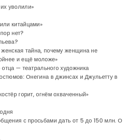
 их уволили»
 или китайцами»
 пор нет?
ильева?
о женская тайна, почему женщина не
ройнее и ещё моложе»
о отца — театрального художника
костюмов: Онегина в джинсах и Джульетту в
костёр горит, огнём охваченный»
годня
общения с просьбами дать от 5 до 150 млн. О
а