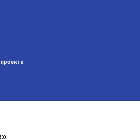
 проекте
е»