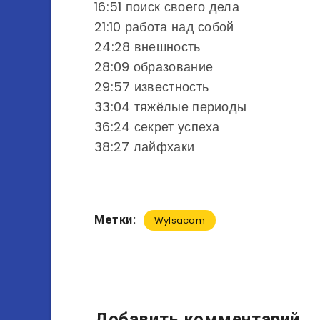
16:51​ поиск своего дела
21:10​ работа над собой
24:28​ внешность
28:09​ образование
29:57​ известность
33:04​ тяжёлые периоды
36:24​ секрет успеха
38:27​ лайфхаки
Метки:
Wylsacom
Добавить комментарий