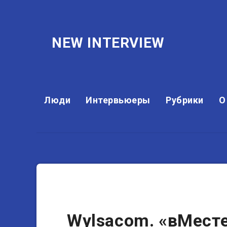
NEW INTERVIEW
Люди
Интервьюеры
Рубрики
О
Блогеры
Wylsacom. «вМест