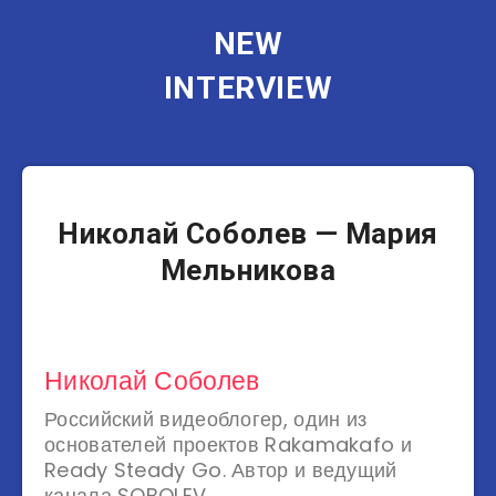
NEW
INTERVIEW
Блогеры
Николай Соболев — Мария
Мельникова
Николай Соболев
Российский видеоблогер, один из
основателей проектов Rakamakafo и
Ready Steady Go. Автор и ведущий
канала SOBOLEV.