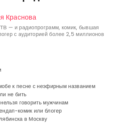
я Краснова
 ТВ — и радиопрограмм, комик, бывшая
логер с аудиторией более 2,5 миллионов
м
шмобе к песне с неэфирным названием
ли не бить
е нельзя говорить мужчинам
тендап-комик или блогер
елябинска в Москву