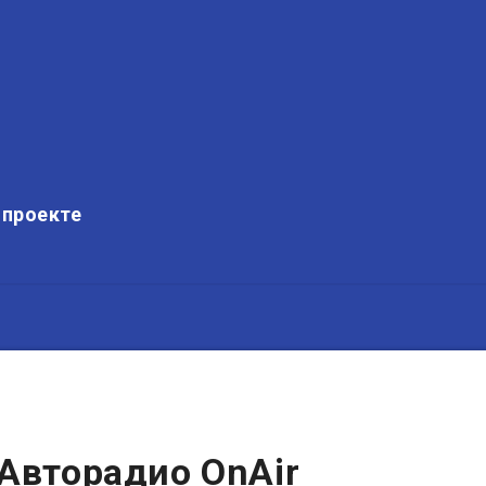
 проекте
Авторадио OnAir