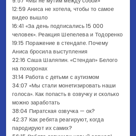
9:57​ «Мы не мутим между собой»
12:59​ Аниса не хотела, чтобы то самое
видео вышло
16:41​ «За день подписались 15 000
человек». Реакция Шепелева и Тодоренко
19:15​ Поражение в стендапе. Почему
Аниса бросила выступления
22:16​ Саша Шаляпин. «Стендап» Белого
на похоронах
31:14​ Работа с детьми с аутизмом
34:07​ «Мы стали монетизировать наши
голоса». Как попасть в озвучку и сколько
можно заработать
38:04​ Пиратская озвучка — ок?
42:37​ Как ребята реагируют, когда
пародируют их самих?