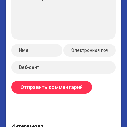
Интервьюер