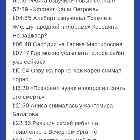
56:15​ Ребята озвучили новый сериал!
57:39​ «Эффект Саши Петрова»
1:04:35​ Альберт озвучивал Трампа в
«Международной пилораме» Кеосаяна.
Не зашквар?
1:06:48​ Пародия на Гарика Мартиросяна
1:07:17​ Где можно услышать голоса ребят
уже сейчас?
1:10:04​ Озвучка порно. Как Карен снимал
порно
1:13:20​ «Позвонил чувак и попросил снять
его смерть»
1:21:30​ Аниса снималась у Кантемира
Балагова
1:22:33​ Реакция семей ребят на
появление в Вечернем Урганте