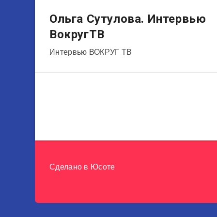
Актеры
Ольга Сутулова. Интервью
ВокругТВ
Интервью ВОКРУГ ТВ
Сделано в
Юсоте