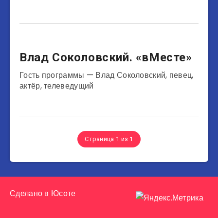
Музыканты
Влад Соколовский. «вМесте»
Гость программы — Влад Соколовский, певец,
актёр, телеведущий
Страница 1 из 1
Сделано в
Юсоте