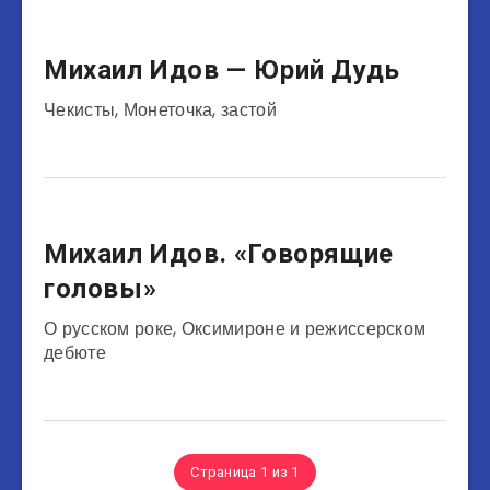
Режиссёры
Михаил Идов — Юрий Дудь
Чекисты, Монеточка, застой
Журналисты
Режиссёры
Михаил Идов. «Говорящие
головы»
О русском роке, Оксимироне и режиссерском
дебюте
Страница 1 из 1