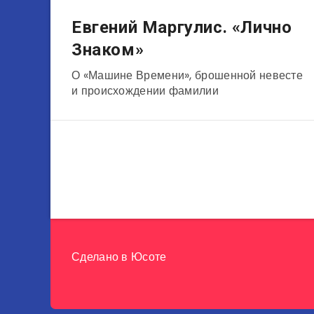
Музыканты
Евгений Маргулис. «Лично
Знаком»
О «Машине Времени», брошенной невесте
и происхождении фамилии
Сделано в
Юсоте