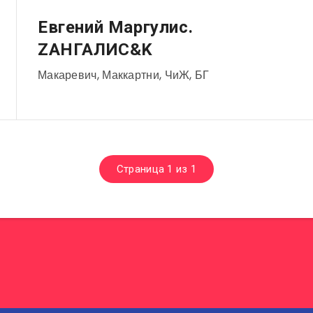
Музыканты
Евгений Маргулис.
ZАНГАЛИС&K
Макаревич, Маккартни, ЧиЖ, БГ
Страница 1 из 1