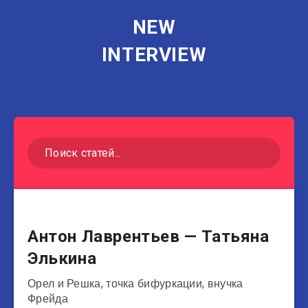
NEW
INTERVIEW
Музыканты
Антон Лаврентьев — Татьяна
Элькина
Орел и Решка, точка бифуркации, внучка
Фрейда