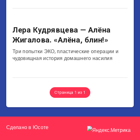
Теле- и радиоведущие
Лера Кудрявцева — Алёна
Жигалова. «Алёна, блин!»
Три попытки ЭКО, пластические операции и
чудовищная история домашнего насилия
Страница 1 из 1
Сделано в
Юсоте