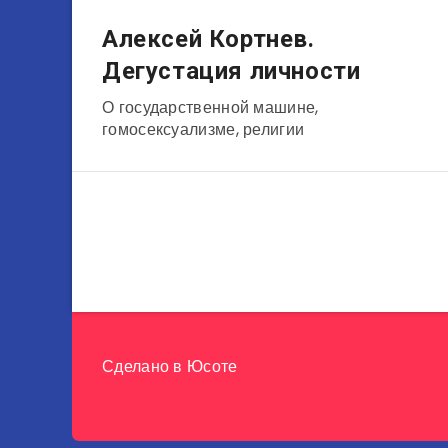
Музыканты
Алексей Кортнев.
Дегустация личности
О государственной машине,
гомосексуализме, религии
Сделано в
Юсоте