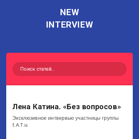
NEW
INTERVIEW
Музыканты
Лена Катина. «Без вопросов»
Эксклюзивное интвервью участницы группы
t.A.T.u.