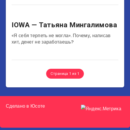
Музыканты
IOWA — Татьяна Мингалимова
«Я себя терпеть не могла». Почему, написав
хит, денег не заработаешь?
Страница 1 из 1
Сделано в
Юсоте