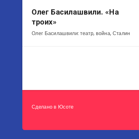
Актеры
Олег Басилашвили. «На
троих»
Олег Басилашвили: театр, война, Сталин
Сделано в
Юсоте