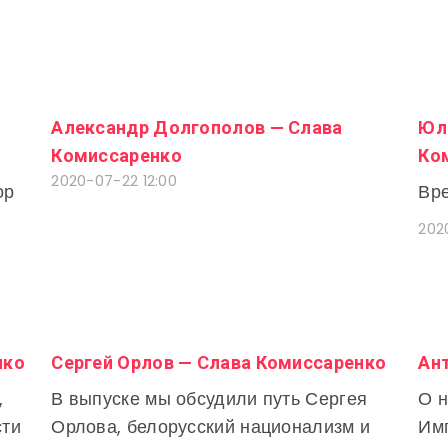
Александр Долгополов — Слава
Юл
Комиссаренко
Ко
2020-07-22 12:00
ор
Вре
202
нко
Сергей Орлов — Слава Комиссаренко
Ан
,
В выпуске мы обсудили путь Сергея
О н
сти
Орлова, белорусский национализм и
Имп