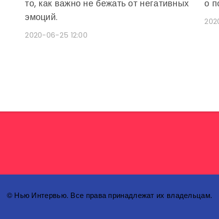
то, как важно не бежать от негативных
о п
эмоций.
202
2020-06-25 12:00
© Нью Интервью. Все права принадлежат их владельцам.