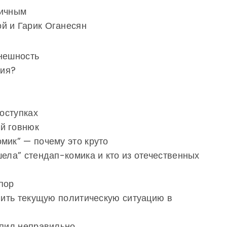
тичным
й и Гарик Оганесян
внешность
лия?
поступках
й говнюк
мик” — почему это круто
шела” стендап-комика и кто из отечественных
пор
авить текущую политическую ситуацию в
упил неправильно