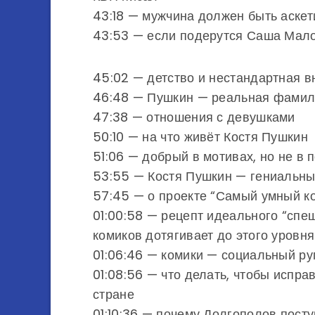
43:18 — мужчина должен быть аске
43:53 — если подерутся Саша Мало
45:02 — детство и нестандартная 
46:48 — Пушкин — реальная фами
47:38 — отношения с девушками
50:10 — на что живёт Костя Пушкин
51:06 — добрый в мотивах, но не в 
53:55 — Костя Пушкин — гениальны
57:45 — о проекте “Самый умный ко
01:00:58 — рецепт идеального “спе
комиков дотягивает до этого уровня
01:06:46 — комики — социальный ру
01:08:56 — что делать, чтобы испр
стране
01:10:36 — почему Долгополов пост