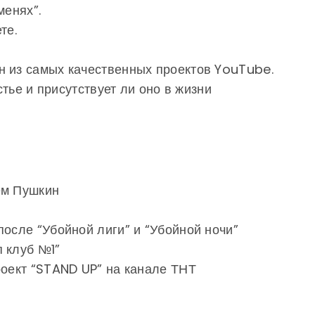
менях”.
те.
н из самых качественных проектов YouTube.
астье и присутствует ли оно в жизни
ём Пушкин
после “Убойной лиги” и “Убойной ночи”
п клуб №1”
роект “STAND UP” на канале ТНТ