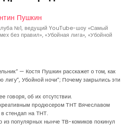
нтин Пушкин
-клуба №1, ведущий YouTube-шоу «Самый
мех без правил», «Убойная лига», «Убойной
льник” — Костя Пушкин расскажет о том, как
ю лигу”, Убойной ночи”; Почему закрылись эти
е говоря, об их отсутствии.
 с креативным продюсером ТНТ Вячеславом
в стендап на ТНТ.
то из популярных нынче ТВ-комиков покинул