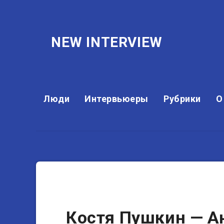
NEW INTERVIEW
Люди
Интервьюеры
Рубрики
О
Юмористы
Костя Пушкин — А