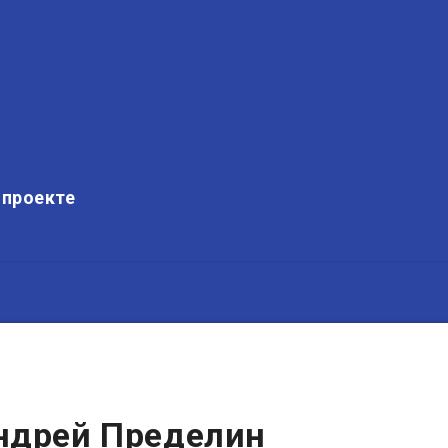
 проекте
ндрей Пределин