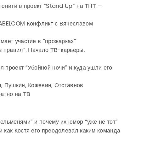
мьюнити в проект “Stand Up” на ТНТ —
 LABELCOM Конфликт с Вячеславом
имает участие в “прожарках”
з правил”. Начало ТВ-карьеры.
я проект “Убойной ночи” и куда ушли его
н, Пушкин, Кожевин, Отставнов
ратно на ТВ
пельменями” и почему их юмор “уже не тот”
и как Костя его преодолевал каким команда