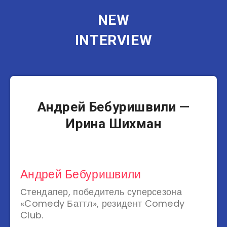
NEW
INTERVIEW
Юмористы
Андрей Бебуришвили —
Ирина Шихман
Андрей Бебуришвили
Стендапер, победитель суперсезона
«Comedy Баттл», резидент Comedy
Club.