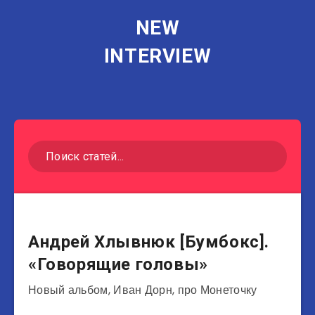
NEW
INTERVIEW
Музыканты
Андрей Хлывнюк [Бумбокс].
«Говорящие головы»
Новый альбом, Иван Дорн, про Монеточку