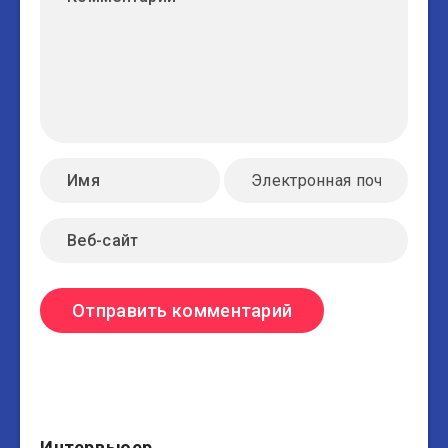
Интервьюер