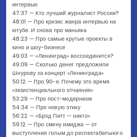
интервью
47:37​ — Кто лучший журналист России?
48:01​ — Про кризис жанра интервью на
ютубе. И снова про маньяка
48:23​ — Про самые крутые проекты в
кино и шоу-бизнесе
49:03​ — «Ленинград» воссоединится?
49:09​ — Сколько денег предложили
Шнурову за концерт «Ленинграда»
50:12​ — Про 90-е. Почему это время
«экзистенциального отчаяния»
53:29​ — Про пост-модернизм
54:34​ — Про новую этику
56:22​ — «Брэд Питт — никто»
59:12​ — Про смену имиджа — от
выступления голым до респектабельного