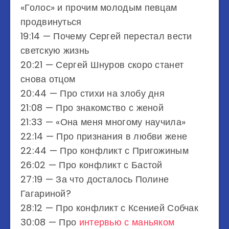
«Голос» и прочим молодым певцам
продвинуться
19:14​ — Почему Сергей перестал вести
светскую жизнь
20:21​ — Сергей Шнуров скоро станет
снова отцом
20:44​ — Про стихи на злобу дня
21:08​ — Про знакомство с женой
21:33​ — «Она меня многому научила»
22:14​ — Про признания в любви жене
22:44​ — Про конфликт с Пригожиным
26:02​ — Про конфликт с Бастой
27:19​ — За что досталось Полине
Гагариной?
28:12​ — Про конфликт с Ксенией Собчак
30:08​ — Про
интервью с маньяком