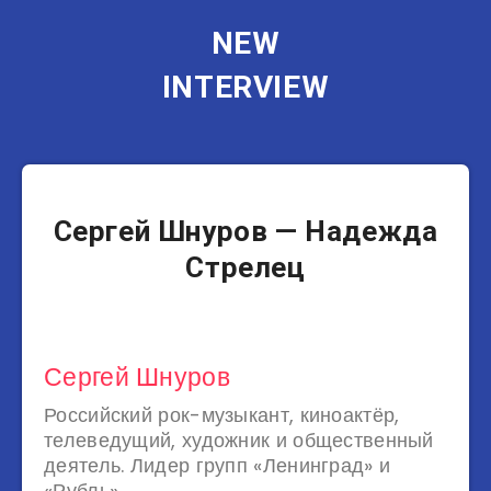
NEW
INTERVIEW
Музыканты
Сергей Шнуров — Надежда
Стрелец
Сергей Шнуров
Российский рок-музыкант, киноактёр,
телеведущий, художник и общественный
деятель. Лидер групп «Ленинград» и
«Рубль».