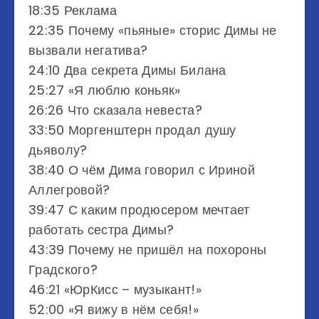
18:35 Реклама
22:35 Почему «пьяные» сторис Димы не
вызвали негатива?
24:10 Два секрета Димы Билана
25:27 «Я люблю коньяк»
26:26 Что сказала невеста?
33:50 Моргенштерн продал душу
дьяволу?
38:40 О чём Дима говорил с Ириной
Аллегровой?
39:47 С каким продюсером мечтает
работать сестра Димы?
43:39 Почему не пришёл на похороны
Градского?
46:21 «ЮрКисс – музыкант!»
52:00 «Я вижу в нём себя!»