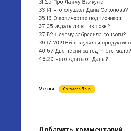
31:25 Про Лайму Вайкуле
33:14 Что слушает Дана Соколова?
35:18 О количестве подписчиков
37:05 Ждать ли в Тик Токе?
37:52 Почему забросила соцсети?
39:17 2020-й получился продуктив
40:57 Две песни за год — это мало
45:29 Чего ждать от Даны?
Метки:
Соколова Дана
Добавить комментарий