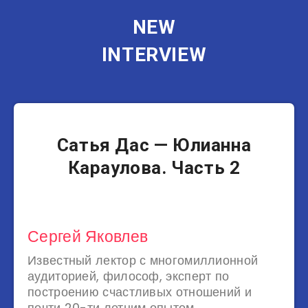
NEW
INTERVIEW
Блогеры
Сатья Дас — Юлианна
Караулова. Часть 2
Сергей Яковлев
Известный лектор с многомиллионной
аудиторией, философ, эксперт по
построению счастливых отношений и
почти 20-ти летним опытом