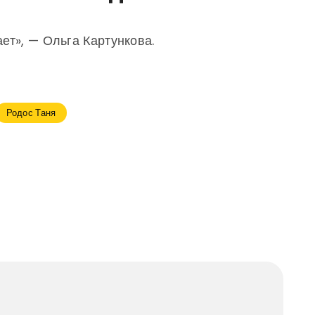
ает», — Ольга Картункова.
Родос Таня