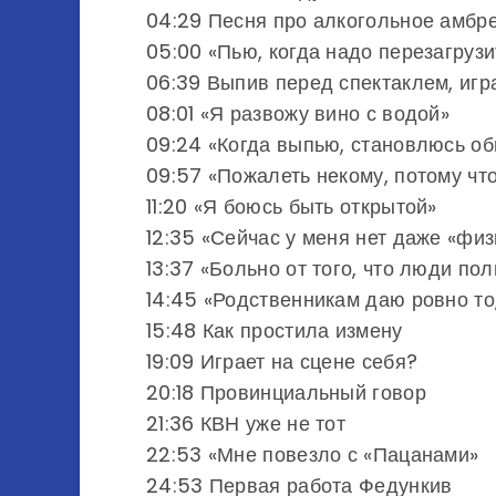
04:29 Песня про алкогольное амбр
05:00 «Пью, когда надо перезагрузи
06:39 Выпив перед спектаклем, игра
08:01 «Я развожу вино с водой»
09:24 «Когда выпью, становлюсь о
09:57 «Пожалеть некому, потому чт
11:20 «Я боюсь быть открытой»
12:35 «Сейчас у меня нет даже «физ
13:37 «Больно от того, что люди по
14:45 «Родственникам даю ровно то,
15:48 Как простила измену
19:09 Играет на сцене себя?
20:18 Провинциальный говор
21:36 КВН уже не тот
22:53 «Мне повезло с «Пацанами»
24:53 Первая работа Федункив