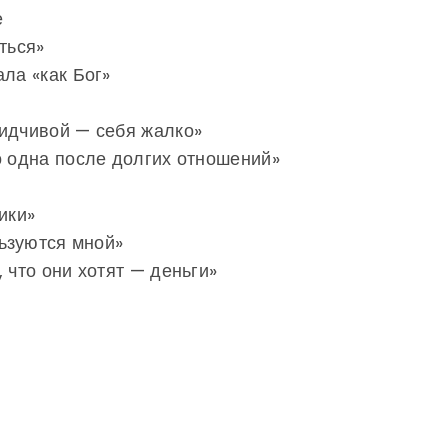
е
ться»
ла «как Бог»
бидчивой — себя жалко»
о одна после долгих отношений»
ики»
льзуются мной»
 что они хотят — деньги»