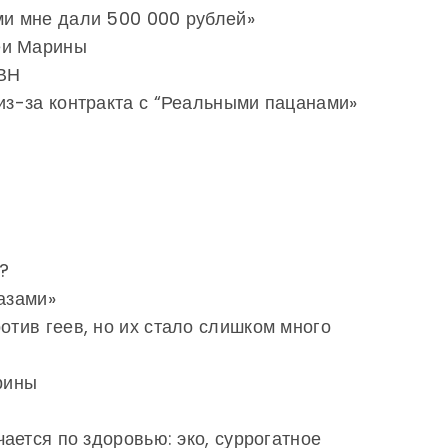
ми мне дали 500 000 рублей»
еи Марины
КВН
 из-за контракта с “Реальными пацанами»
?
лазами»
отив геев, но их стало слишком много
рины
чается по здоровью: эко, суррогатное