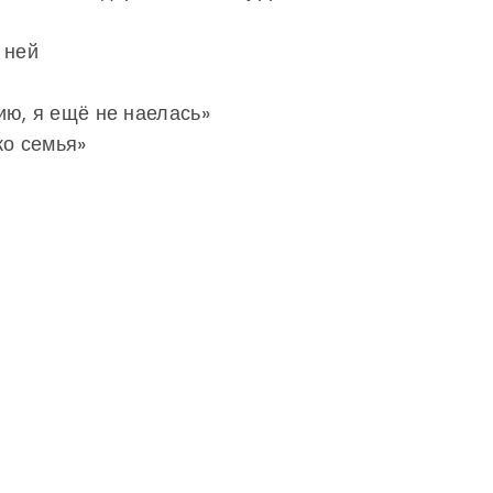
 ней
ю, я ещё не наелась»
ко семья»