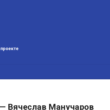
 проекте
— Вячеслав Манучаров