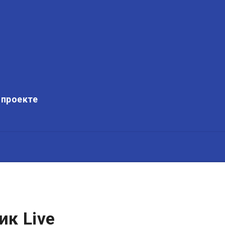
 проекте
ик Live