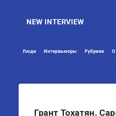
NEW INTERVIEW
Люди
Интервьюеры
Рубрики
О
Актеры
Грант Тохатян. Сар