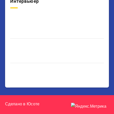
Интервьюер
Сделано в
Юсоте